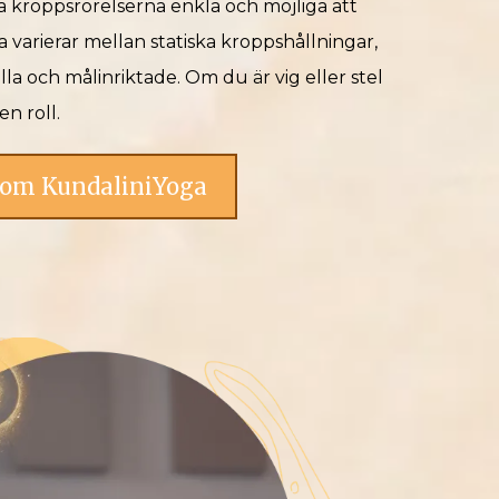
ta kroppsrörelserna enkla och möjliga att
a varierar mellan statiska kroppshållningar,
la och målinriktade. Om du är vig eller stel
n roll.
om KundaliniYoga