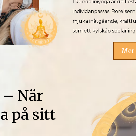
I kundaliniyoga är de fles
individanpassas. Rörelsern
mjuka inåtgående, kraftful
som ett kylskåp spelar inge
Mer 
 – När
a på sitt