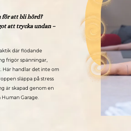
för att bli hörd?
got att trycka undan –
raktik där flödande
g frigör spänningar,
t. Här handlar det inte om
kroppen släppa på stress
sning är skapad genom en
h Human Garage.