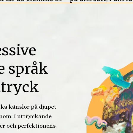
ssive
e språk
ttryck
ycka känslor på djupet
genom. I uttryckande
ter och perfektionens