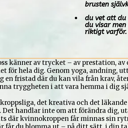
brusten själv
du vet att du
du visar men 
riktigt varför.
oss känner av trycket – av prestation, av 
et för hela dig. Genom yoga, andning, 
g en fristad där du kan vila från krav, åt
nna tryggheten i att vara hemma i dig sjä
 kroppsliga, det kreativa och det läkande
. Det handlar inte om att förändra dig, 
ats där kvinnokroppen får minnas sin rytm,
r får du blomma ut – på ditt sätt, i din ta