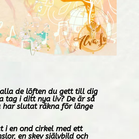
lla de löften du gett till dig
a tag i ditt nya liv? De är så
har slutat räkna för länge
t i en ond cirkel med ett
slor, en skev självbild och