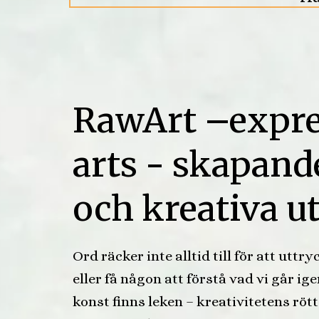
RawArt –expre
arts - skapand
och kreativa u
Ord räcker inte alltid till för att uttr
eller få någon att förstå vad vi går i
konst finns leken – kreativitetens röt