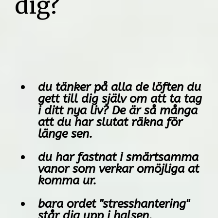
dig?
du tänker på alla de löften du
gett till dig själv om att ta tag
i ditt nya liv? De är så många
att du har slutat räkna för
länge sen.
du har fastnat i smärtsamma
vanor som verkar omöjliga at
komma ur.
bara ordet "stresshantering"
står dig upp i halsen.