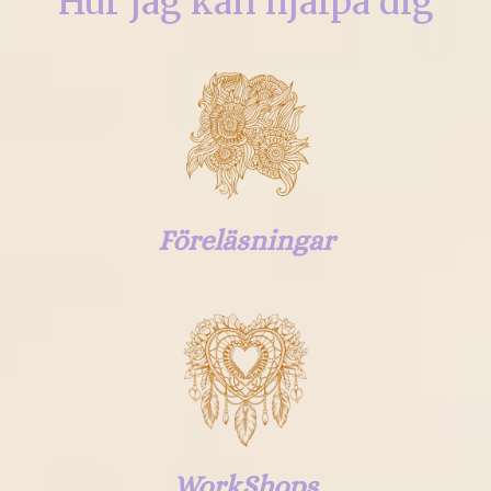
Hur jag kan hjälpa dig
Föreläsningar
WorkShops